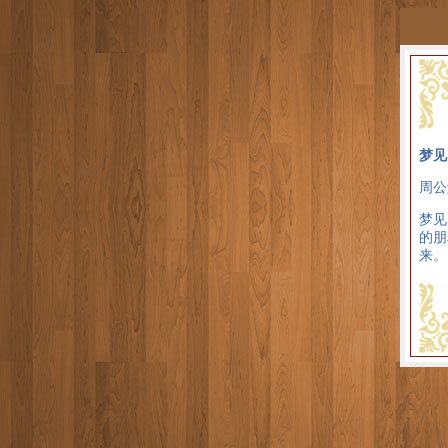
梦见
周公
梦见
的朋
来。