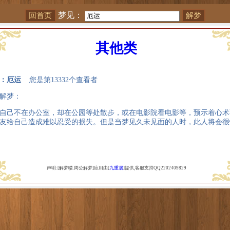
梦见：
其他类
：厄运
您是第13332个查看者
解梦：
自己不在办公室，却在公园等处散步，或在电影院看电影等，预示着心术
友给自己造成难以忍受的损失。但是当梦见久未见面的人时，此人将会很
声明:[解梦喽.周公解梦]应用由[
九重居
]提供,客服支持QQ2202409829