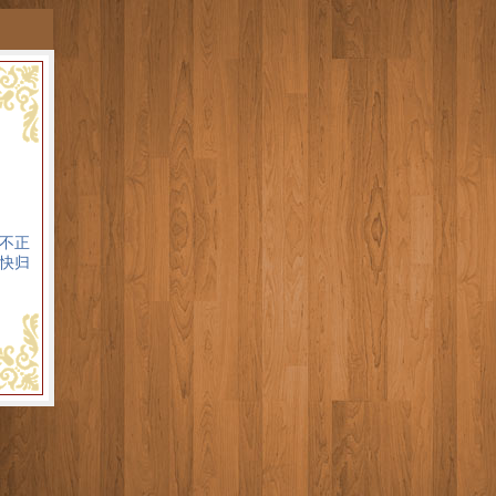
不正
快归